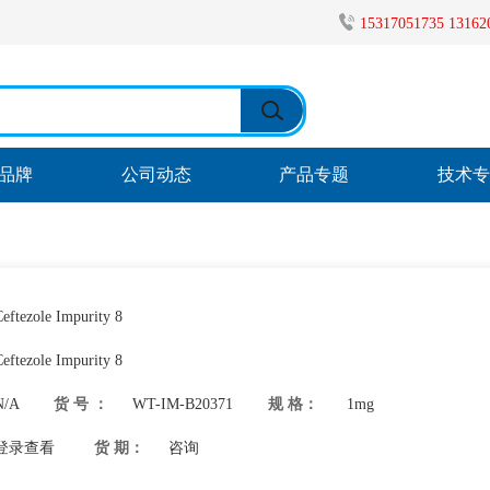
15317051735 1316
品牌
公司动态
产品专题
技术
eftezole Impurity 8
eftezole Impurity 8
N/A
货 号 ：
WT-IM-B20371
规 格：
1mg
登录查看
货 期：
咨询